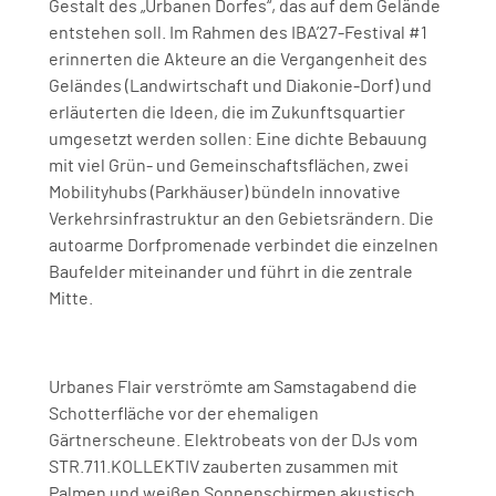
Gestalt des „Urbanen Dorfes“, das auf dem Gelände
entstehen soll. Im Rahmen des IBA’27-Festival #1
erinnerten die Akteure an die Vergangenheit des
Geländes (Landwirtschaft und Diakonie-Dorf) und
erläuterten die Ideen, die im Zukunftsquartier
umgesetzt werden sollen: Eine dichte Bebauung
mit viel Grün- und Gemeinschaftsflächen, zwei
Mobilityhubs (Parkhäuser) bündeln innovative
Verkehrsinfrastruktur an den Gebietsrändern. Die
autoarme Dorfpromenade verbindet die einzelnen
Baufelder miteinander und führt in die zentrale
Mitte.
Urbanes Flair verströmte am Samstagabend die
Schotterfläche vor der ehemaligen
Gärtnerscheune. Elektrobeats von der DJs vom
STR.711.KOLLEKTIV zauberten zusammen mit
Palmen und weißen Sonnenschirmen akustisch