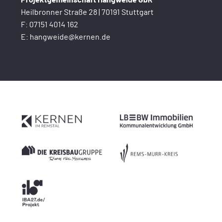
Projektgemeinschaft Hangweide GbR
Heilbronner Straße 28 | 70191 Stuttgart
F:
07151 4014 162
E:
hangweide@kernen.de